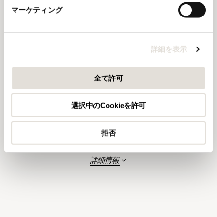
レ・セッレ・ヌオーヴェ・デル・オルネッライア 2023 の色
ンテンツや広告の表示、トラフィックの分析を行ってい
マーケティング
調は、紫がかった深いルビー色で、若々しく高 い凝縮度を感
ます。またユーザーによるサイトの利用状況についても
じます。香りには、まず熟した果実やチェリーのアロマが立
情報を収集し、ソーシャルメディアや広告配信、データ
ち上がり、そこに穏やかなスパイスのニュアンスが混じり、
解析の各パートナーに情報を共有しています。ここで収
完熟したブドウを感じます。口に含むと、エレガントでたっ
詳細を表示
集された情報は、ユーザーが各パートナーに提供した他
ぷりしたタンニンが 現れ、調和のとれたボディと生き生きし
の情報や各パートナーのサービスを使用した際に収集さ
たフレッシュ感が完璧なバランスを見せています。力強さと
滑らかさのバランスが絶妙で、飲みやすくて魅力にあふれて
れた情報と組み合わされ、各パートナーによって使用さ
全て許可
おり、今すぐ楽しめますし、長期熟成にも耐えます。
れることがあります。
選択中のCookieを許可
拒否
詳細情報