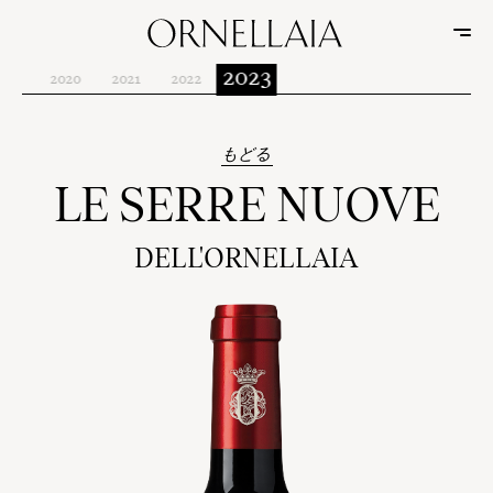
2023
019
2020
2021
2022
もどる
LE SERRE NUOVE
DELL'ORNELLAIA