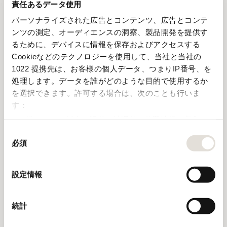
責任あるデータ使用
パーソナライズされた広告とコンテンツ、広告とコンテ
ンツの測定、オーディエンスの洞察、製品開発を提供す
るために、デバイスに情報を保存およびアクセスする
Cookieなどのテクノロジーを使用して、当社と当社の
Bolgheri DOC Rosso
1022 提携先は、お客様の個人データ、つまりIP番号、を
トップ・キュヴェのオルネッライアと同じ品種、同
処理します。データを誰がどのような目的で使用するか
じテロワール、同じ哲学で作ったセカンド・ラベル
を選択できます。
許可する場合は、次のことも行いま
です。フラッグシップであるオルネッライアの優れ
す：
た個性を共有しており、誇り高きセカンド・ラベル
数メートル以内の誤差の地理的な位置情報を収集しま
に仕上がっています。トップ・キュヴェのオルネッ
す
同
ライアとこのレ・セッレ・ヌオーヴェ・デル・オル
必須
特定の特性（フィンガープリント）を積極的にスキャ
ネッライアは、それぞれ別の明確な個性を持ってい
意
ます。年月を経て進化し、活き活きした躍動感に成
ンしてデバイスを特定します
の
熟の魅力が加わります。
選
詳細セクション
で個人データの処理方法と設定を行って
設定情報
択
ください。「Cookie宣言」からいつでも同意を変更また
は撤回できます。
ワインメーカーズノート
統計
このサイトではCookieを使って、ユーザーに合わせたコ