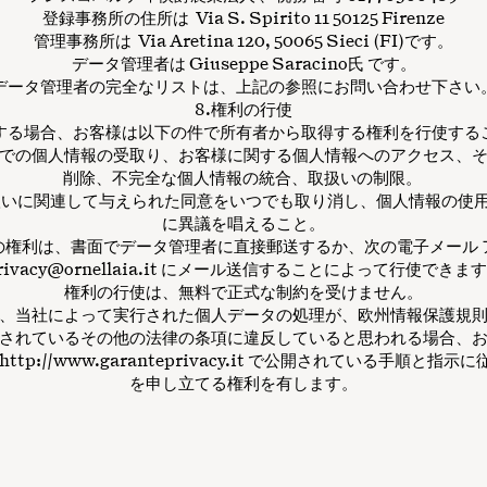
登録事務所の住所は Via S. Spirito 11 50125 Firenze
管理事務所は Via Aretina 120, 50065 Sieci (FI)です。
データ管理者は Giuseppe Saracino氏 です。
データ管理者の完全なリストは、上記の参照にお問い合わせ下さい
8.権利の行使
する場合、お客様は以下の件で所有者から取得する権利を行使する
での個人情報の受取り、お客様に関する個人情報へのアクセス、
削除、不完全な個人情報の統合、取扱いの制限。
いに関連して与えられた同意をいつでも取り消し、個人情報の使
に異議を唱えること。
の権利は、書面でデータ管理者に直接郵送するか、次の電子メール 
rivacy@ornellaia.it
にメール送信することによって行使できます
権利の行使は、無料で正式な制約を受けません。
、当社によって実行された個人データの処理が、欧州情報保護規
されているその他の法律の条項に違反していると思われる場合、
ttp://www.garanteprivacy.it で公開されている手順と指
を申し立てる権利を有します。