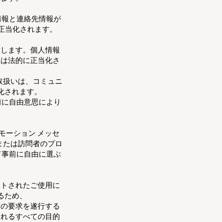
情報と連絡先情報が
正当化されます。
致します。個人情報
合は法的に正当化さ
の取扱いは、コミュニ
化されます。
事前に自由意思により
モーション メッセ
または訪問者のプロ
て事前に自由に選ぶ
ントされたご使用に
るため、
前の要求を遂行する
されるすべての目的