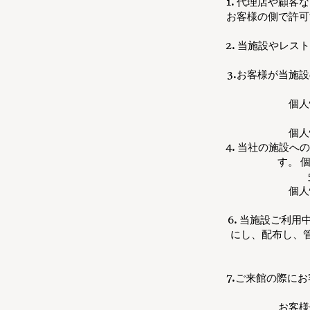
1. 代理店や顧
お客様の側で許可
2. 当施設やレ
3.お客様が当施
個人
個人
4. 当社の施設
す。 
個人
6. 当施設ご利用
にし、配布し、
7.ご来館の際に
お客様