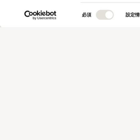
同意を変更または撤回で
同
必須
設定情
このサイトではCooki
意
分析を行っています。ま
の
ルメディアや広告配信、
選
情報は、ユーザーが各パ
択
収集された情報と組み合