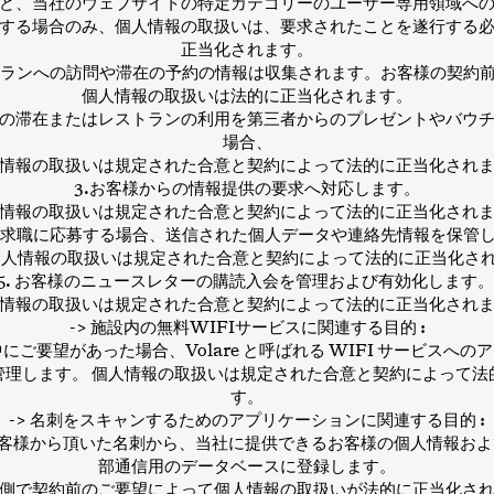
客など、当社のウェブサイトの特定カテゴリーのユーザー専用領域へ
する場合のみ、個人情報の取扱いは、要求されたことを遂行する
正当化されます。
ストランへの訪問や滞在の予約の情報は収集されます。お客様の契約
個人情報の取扱いは法的に正当化されます。
設の滞在またはレストランの利用を第三者からのプレゼントやバウ
場合、
情報の取扱いは規定された合意と契約によって法的に正当化され
3.お客様からの情報提供の要求へ対応します。
情報の取扱いは規定された合意と契約によって法的に正当化され
への求職に応募する場合、送信された個人データや連絡先情報を保管
個人情報の取扱いは規定された合意と契約によって法的に正当化さ
5. お客様のニュースレターの購読入会を管理および有効化します
情報の取扱いは規定された合意と契約によって法的に正当化され
-> 施設内の無料WIFIサービスに関連する目的 :
中にご要望があった場合、Volare と呼ばれる WIFI サービスへ
管理します。 個人情報の取扱いは規定された合意と契約によって法
す。
-> 名刺をスキャンするためのアプリケーションに関連する目的 :
お客様から頂いた名刺から、当社に提供できるお客様の個人情報およ
部通信用のデータベースに登録します。
側で契約前のご要望によって個人情報の取扱いが法的に正当化さ