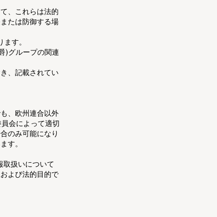
えて、これらは法的
張または防御する場
ります。
ィ侯爵)グループの関連
除き、記載されてい
でも、欧州連合以外
委員会によって適切
場合のみ可能になり
います。
報取扱いについて
政および法的目的で