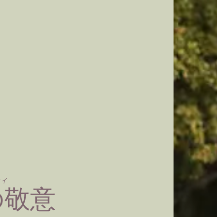
ティ
の敬意