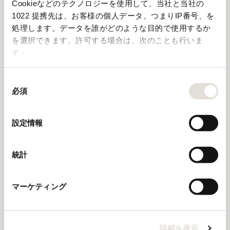
Cookieなどのテクノロジーを使用して、当社と当社の
フレスコバルディ家が所有するオルネッライアでは、たくさ
1022 提携先は、お客様の個人データ、つまりIP番号、を
んの人が精力的に幅広い業務を担当してきました。他界した
処理します。データを誰がどのような目的で使用するか
人もいますが、全員が一丸となってオルネッライアをしっか
を選択できます。
許可する場合は、次のことも行いま
り支え、未来に向けて献身的に取り組んでいます。
す：
オルネライアは、フェルディナンド・フレスコバルディ侯
数メートル以内の誤差の地理的な位置情報を収集しま
爵が会長を務め、ランベルト・フレスコバルディ侯爵ととも
す
に運営を担っています。そして、テクニカルディレクターと
同
して、マルコ・バルシメッリが着任しています。
必須
特定の特性（フィンガープリント）を積極的にスキャ
意
ンしてデバイスを特定します
の
選
詳細セクション
で個人データの処理方法と設定を行って
設定情報
択
ください。「Cookie宣言」からいつでも同意を変更また
は撤回できます。
統計
このサイトではCookieを使って、ユーザーに合わせたコ
ンテンツや広告の表示、トラフィックの分析を行ってい
マーケティング
ます。またユーザーによるサイトの利用状況についても
情報を収集し、ソーシャルメディアや広告配信、データ
解析の各パートナーに情報を共有しています。ここで収
詳細を表示
集された情報は、ユーザーが各パートナーに提供した他