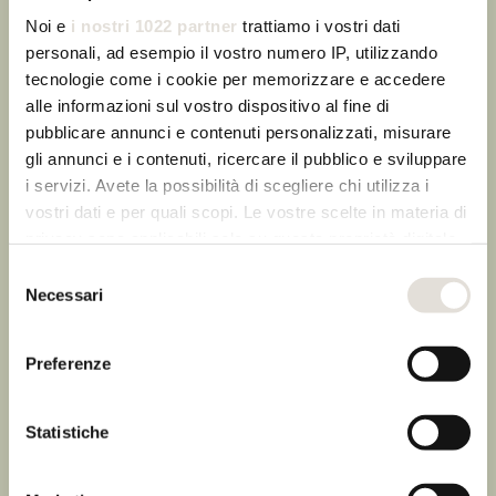
Noi e
i nostri 1022 partner
trattiamo i vostri dati
personali, ad esempio il vostro numero IP, utilizzando
tecnologie come i cookie per memorizzare e accedere
alle informazioni sul vostro dispositivo al fine di
pubblicare annunci e contenuti personalizzati, misurare
gli annunci e i contenuti, ricercare il pubblico e sviluppare
i servizi. Avete la possibilità di scegliere chi utilizza i
DESIDERIO DI FARE BENE E STARE IN
vostri dati e per quali scopi. Le vostre scelte in materia di
EQUILIBRIO
privacy sono applicabili solo su questa proprietà digitale
in cui avete effettuato le vostre scelte. È possibile
Selezione
In linea con l’impegno adottato Ornellaia ha
modificare o revocare il proprio consenso in qualsiasi
Necessari
intrapreso un percorso volto all’ottenimento del
del
momento dalla Dichiarazione sui cookie o facendo clic
certificato di “Organizzazione sostenibile”
consenso
conforme ai sensi dello standard SODP Equalitas,
sull'icona di attivazione della privacy.
Preferenze
ottenuto per la prima volta nel 2021.
Con il tuo consenso, vorremmo anche:
raccogliere informazioni sulla tua posizione
Statistiche
geografica, con un'approssimazione di qualche
Stiamo riprogettando la nostra attività ma soprattutto il
metro,