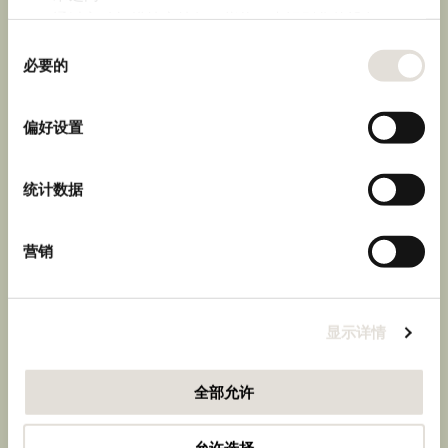
通过主动扫描特定特征（指纹）来识别您的设备
同
在
细节部分
查找有关您的个人数据如何处理的更多信息，
必要的
意
并设置您的首选项。您可随时从Cookie声明中更改或撤回
奥纳亚很早就开始了
选
您的同意事项。
择
SODP Equalitas标准的 "可持续组织 "认证过程，并于
偏好设置
2021年首次成功获得该认证。
我们使用 Cookie 来制作贴合用户需求的内容与广告、提供
社交媒体功能以及分析我们的流量。我们还会与社交媒
统计数据
体、广告和分析合作伙伴分享您对我们网站的使用情况，
这些合作伙伴可能会将此类信息与您提供给他们或他们在
您使用其服务的过程中收集的其他信息相结合。
我们正在重新规划我们的业务，但最重要的是，我们正在
营销
改变我们的思维方式，以便在未来更好地继续为可持续性
发展赋能，同时通过我们高品质的葡萄酒来创造更多的社
会价值。可持续发展对我们来说是一种具体的承诺，它帮
助我们不断改善这一代人的社会环境，以迎接并创造更美
显示详情
好的未来。
全部允许