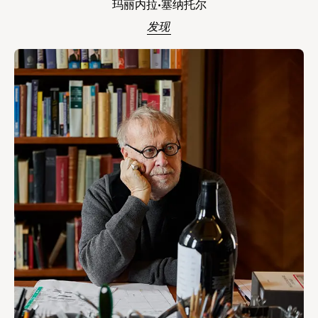
玛丽内拉·塞纳托尔
发现