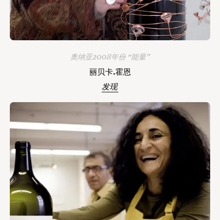
奥纳亚2008年份 “能量”
丽贝卡.霍恩
发现