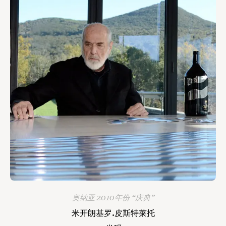
奥纳亚 2010年份 “庆典”
米开朗基罗.皮斯特莱托