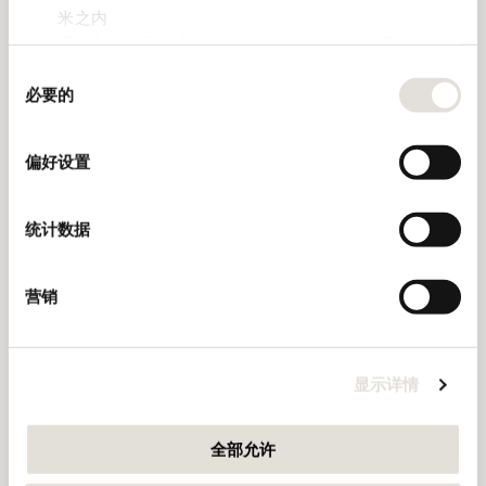
米之内
发现
通过主动扫描特定特征（指纹）来识别您的设备
同
在
细节部分
查找有关您的个人数据如何处理的更多信息，
必要的
意
并设置您的首选项。您可随时从Cookie声明中更改或撤回
选
您的同意事项。
择
偏好设置
我们使用 Cookie 来制作贴合用户需求的内容与广告、提供
社交媒体功能以及分析我们的流量。我们还会与社交媒
统计数据
体、广告和分析合作伙伴分享您对我们网站的使用情况，
这些合作伙伴可能会将此类信息与您提供给他们或他们在
您使用其服务的过程中收集的其他信息相结合。
营销
显示详情
全部允许