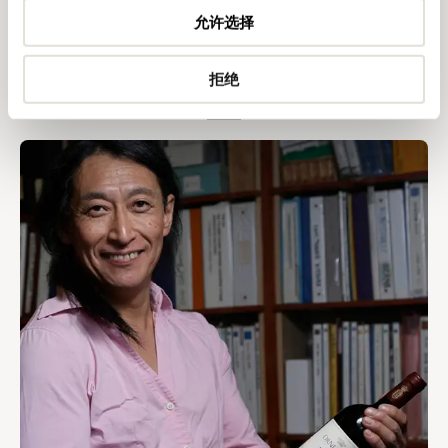
允许选择
奥纳亚2014年份“精萃”
拒绝
埃内斯托.内图
发现