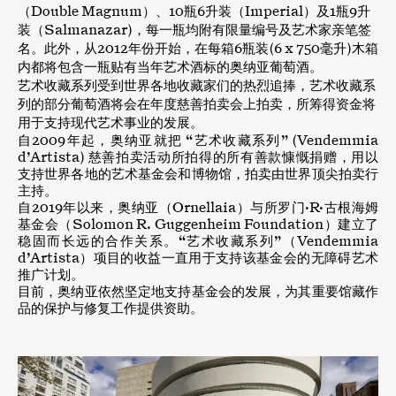
（Double Magnum）、10瓶6升装（Imperial）及1瓶9升
装（Salmanazar)，每一瓶均附有限量编号及艺术家亲笔签
名。此外，从2012年份开始，在每箱6瓶装(6 x 750毫升)木箱
内都将包含一瓶贴有当年艺术酒标的奥纳亚葡萄酒。
艺术收藏系列受到世界各地收藏家们的热烈追捧，艺术收藏系
列的部分葡萄酒将会在年度慈善拍卖会上拍卖，所筹得资金将
用于支持现代艺术事业的发展。
自2009年起，奥纳亚就把 “艺术收藏系列” (Vendemmia
d’Artista) 慈善拍卖活动所拍得的所有善款慷慨捐赠，用以
支持世界各地的艺术基金会和博物馆，拍卖由世界顶尖拍卖行
主持。
自2019年以来，奥纳亚（Ornellaia）与所罗门·R·古根海姆
基金会（Solomon R. Guggenheim Foundation）建立了
稳固而长远的合作关系。“艺术收藏系列”（Vendemmia
d’Artista）项目的收益一直用于支持该基金会的无障碍艺术
推广计划。
目前，奥纳亚依然坚定地支持基金会的发展，为其重要馆藏作
品的保护与修复工作提供资助。