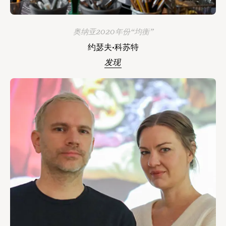
奥纳亚2020年份“均衡”
约瑟夫·科苏特
发现