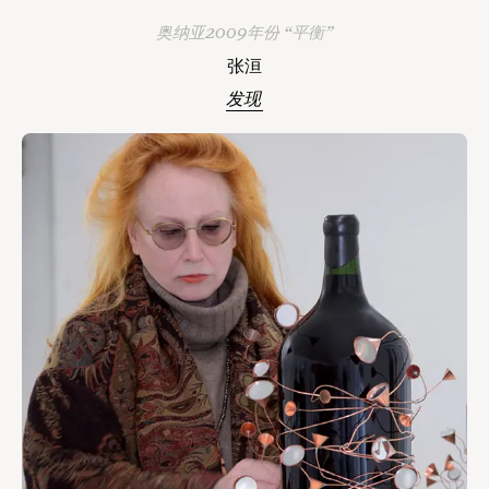
奥纳亚2009年份 “平衡”
张洹
发现