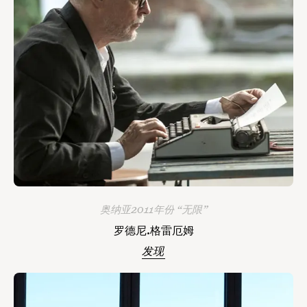
奥纳亚2011年份 “无限”
罗德尼.格雷厄姆
发现