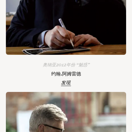
奥纳亚2012年份 “魅惑”
约翰.阿姆雷德
发现