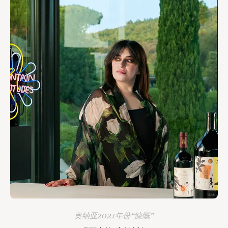
奥纳亚2021年份“慷慨”