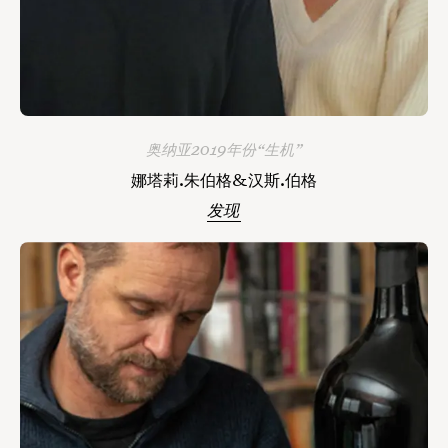
奥纳亚2019年份“生机”
娜塔莉.朱伯格&汉斯.伯格
发现