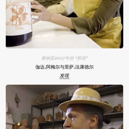
奥纳亚2007年份 “和谐”
伽达.阿梅尔与里萨.法康德尔
发现