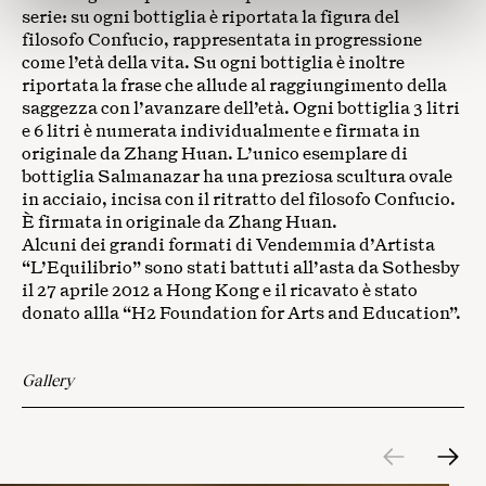
pubblicità e social media, i quali potrebbero combinarle
serie: su ogni bottiglia è riportata la figura del
con altre informazioni che ha fornito loro o che hanno
filosofo Confucio, rappresentata in progressione
come l’età della vita. Su ogni bottiglia è inoltre
raccolto dal suo utilizzo dei loro servizi.
riportata la frase che allude al raggiungimento della
saggezza con l’avanzare dell’età. Ogni bottiglia 3 litri
e 6 litri è numerata individualmente e firmata in
originale da Zhang Huan. L’unico esemplare di
bottiglia Salmanazar ha una preziosa scultura ovale
in acciaio, incisa con il ritratto del filosofo Confucio.
È firmata in originale da Zhang Huan.
Alcuni dei grandi formati di Vendemmia d’Artista
“L’Equilibrio” sono stati battuti all’asta da Sothesby
il 27 aprile 2012 a Hong Kong e il ricavato è stato
donato allla “H2 Foundation for Arts and Education”.
Gallery