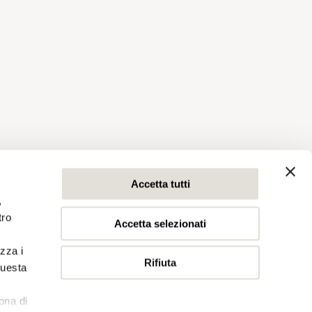
Accetta tutti
,
tro
Accetta selezionati
izza i
Rifiuta
questa
l
ona di