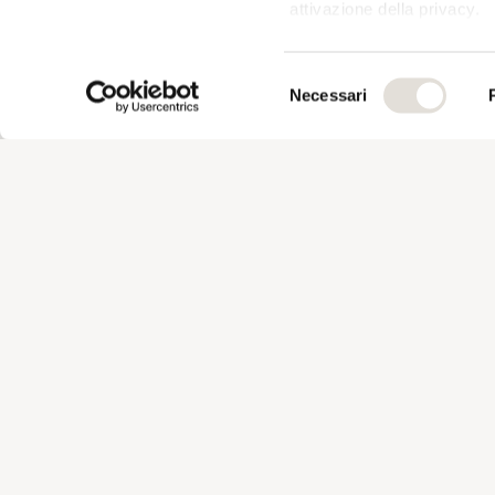
attivazione della privacy.
Con il tuo consenso, vor
Selezione
raccogliere informazio
Necessari
del
metro,
consenso
Identificare il tuo dis
specifiche (impronte dig
Approfondisci come vengono
sezione dettagli
. Puoi mod
Dichiarazione sui cookie.
Utilizziamo i cookie per pe
media e per analizzare il n
il nostro sito con i nostri 
media, i quali potrebbero 
raccolto dal suo utilizzo dei