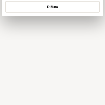
annunci, per fornire funzionalità dei social media e per
analizzare il nostro traffico. Condividiamo inoltre
Rifiuta
informazioni sul modo in cui utilizza il nostro sito con i
nostri partner che si occupano di analisi dei dati web,
pubblicità e social media, i quali potrebbero combinarle
con altre informazioni che ha fornito loro o che hanno
raccolto dal suo utilizzo dei loro servizi.