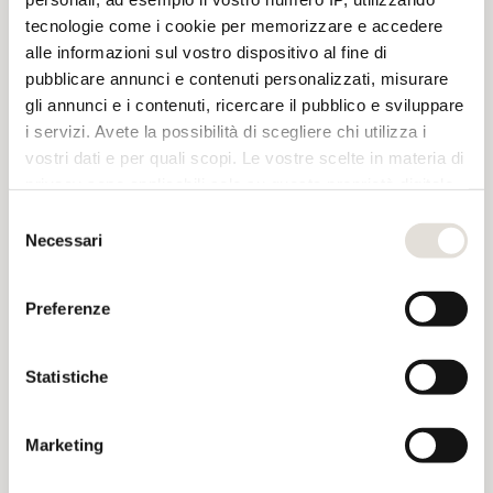
tecnologie come i cookie per memorizzare e accedere
alle informazioni sul vostro dispositivo al fine di
pubblicare annunci e contenuti personalizzati, misurare
gli annunci e i contenuti, ricercare il pubblico e sviluppare
i servizi. Avete la possibilità di scegliere chi utilizza i
vostri dati e per quali scopi. Le vostre scelte in materia di
privacy sono applicabili solo su questa proprietà digitale
in cui avete effettuato le vostre scelte. È possibile
Selezione
modificare o revocare il proprio consenso in qualsiasi
Necessari
del
momento dalla Dichiarazione sui cookie o facendo clic
consenso
sull'icona di attivazione della privacy.
Preferenze
Con il tuo consenso, vorremmo anche:
raccogliere informazioni sulla tua posizione
Statistiche
geografica, con un'approssimazione di qualche
metro,
Marketing
Identificare il tuo dispositivo, scansionandolo
attivamente alla ricerca di caratteristiche specifiche