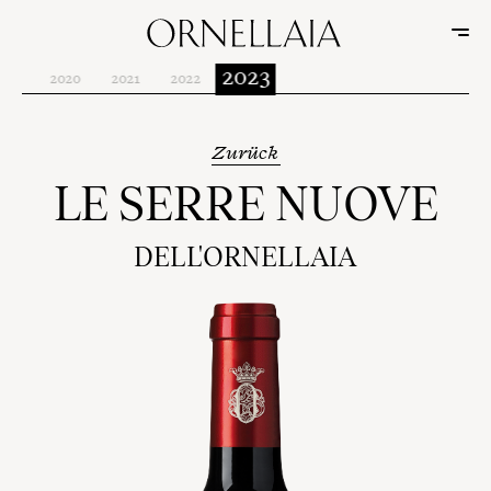
2023
019
2020
2021
2022
Zurück
LE SERRE NUOVE
DELL'ORNELLAIA