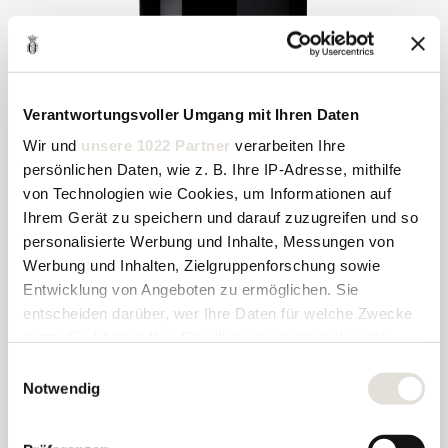
Verantwortungsvoller Umgang mit Ihren Daten
Bolgheri DOC Rosso
Wir und
unsere 1022 Partner
verarbeiten Ihre
Er entsteht aus den gleichen Weinbergen, unter
persönlichen Daten, wie z. B. Ihre IP-Adresse, mithilfe
dem gleichen Himmel, aus der gleichen
von Technologien wie Cookies, um Informationen auf
Philosophie.
Ihrem Gerät zu speichern und darauf zuzugreifen und so
Le Serre Nuove dell’Ornellaia ist ein stolzer
Zweitwein. Er hat die Gabe, den Charakter des
personalisierte Werbung und Inhalte, Messungen von
Jahrgangs des Weins vorweg zu nehmen, dessen
Werbung und Inhalten, Zielgruppenforschung sowie
Name für das Weingut steht, aber zugleich seine
Entwicklung von Angeboten zu ermöglichen. Sie
eigene Sichtweise zu bieten.
entscheiden darüber, wer Ihre Daten für welche Zwecke
Das Vergnügen, ihn zu geniessen, entwickelt sich
nutzt. Sie können Ihre Einwilligung jederzeit über die
mit der Zeit und fügt zur Energie der Jugend die
Cookie-Erklärung oder durch Klicken auf das Privacy
Einwilligungsauswahl
Faszination der Reife hinzu.
Trigger Symbol ändern oder widerrufen
Notwendig
Wenn Sie es erlauben, würden wir auch gerne: